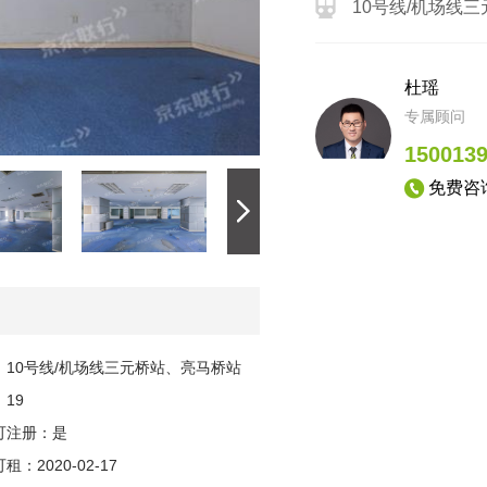
10号线/机场线
杜瑶
专属顾问
150013
免费咨
：10号线/机场线三元桥站、亮马桥站
19
可注册：是
租：2020-02-17