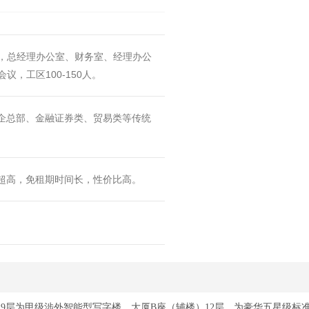
内，总经理办公室、财务室、经理办公
议，工区100-150人。
企总部、金融证券类、贸易类等传统
超高，免租期时间长，性价比高。
29层为甲级涉外智能型写字楼，大厦B座（辅楼）12层，为豪华五星级