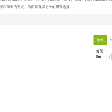
楼和商业的亮点，为商界有识之士的明智选择。
地铁
暂无
0m
|