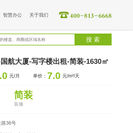
智慧办公
关于我们
国航大厦-写字楼出租-简装-1630㎡
.0
7.0
元/月
单价：
元/m²/天
简装
装修
路36号