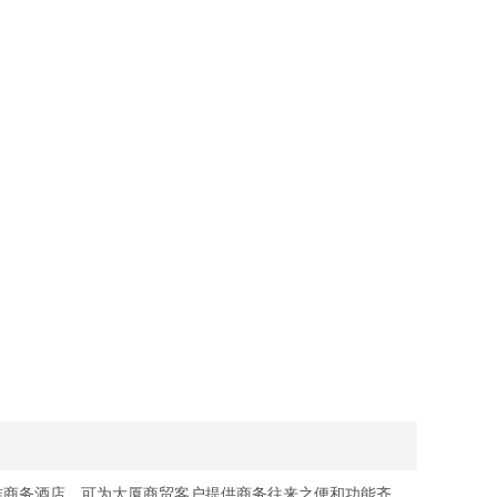
标准商务酒店，可为大厦商贸客户提供商务往来之便和功能齐