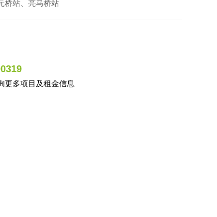
三元桥站、亮马桥站
90319
询更多项目及租金信息