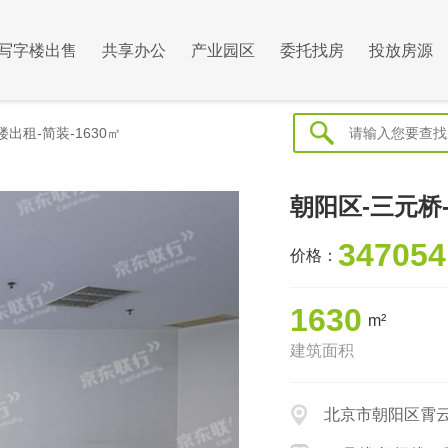
写字楼出售
共享办公
产业园区
委托找房
投放房源
出租-简装-1630㎡
朝阳区-三元桥-
347054
价格：
1630
m²
建筑面积
北京市朝阳区霄云