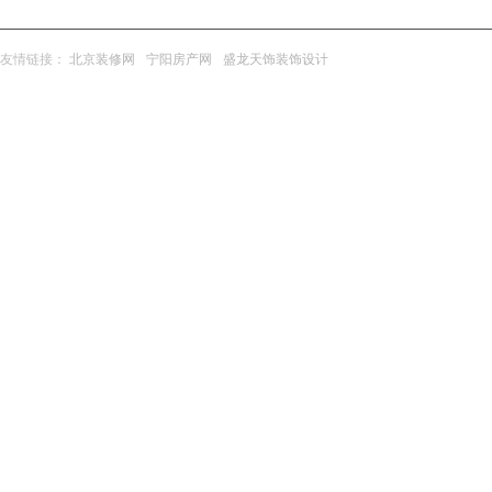
友情链接：
北京装修网
宁阳房产网
盛龙天饰装饰设计