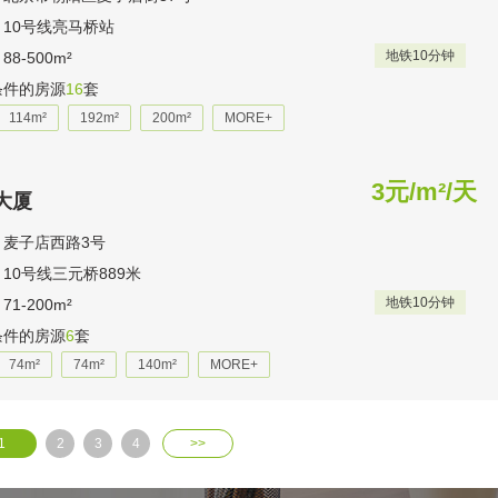
10号线亮马桥站
地铁10分钟
8-500m²
条件的房源
16
套
114m²
192m²
200m²
MORE+
3元/m²/天
大厦
：麦子店西路3号
10号线三元桥889米
地铁10分钟
1-200m²
条件的房源
6
套
74m²
74m²
140m²
MORE+
1
2
3
4
>>