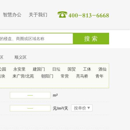
智慧办公
关于我们
区
顺义区
公园
永安里
建国门
日坛
国贸
工体
酒仙
板块
来广营/北苑
朝阳门
常营
亮马桥
青年
m²
按单价
元/m²/天