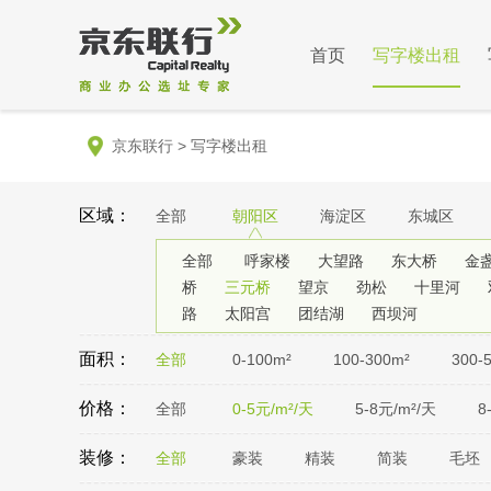
首页
写字楼出租
京东联行
>
写字楼出租
区域：
全部
朝阳区
海淀区
东城区
全部
呼家楼
大望路
东大桥
金
桥
三元桥
望京
劲松
十里河
路
太阳宫
团结湖
西坝河
面积：
全部
0-100m²
100-300m²
300-
价格：
全部
0-5元/m²/天
5-8元/m²/天
8
装修：
全部
豪装
精装
简装
毛坯