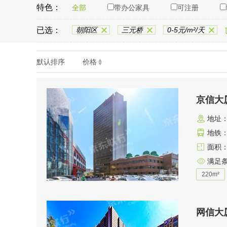
特色：
全部
带办公家具
可注册
已选：
朝阳区
三元桥
0-5元/m²/天
默认排序
价格
京信大
地址
地铁：
面积：2
满足
220m²
网信大