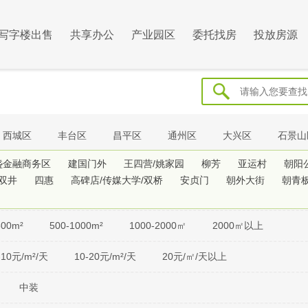
写字楼出售
共享办公
产业园区
委托找房
投放房源
西城区
丰台区
昌平区
通州区
大兴区
石景山
盏金融商务区
建国门外
王四营/姚家园
柳芳
亚运村
朝阳
双井
四惠
高碑店/传媒大学/双桥
安贞门
朝外大街
朝青
500m²
500-1000m²
1000-2000㎡
2000㎡以上
-10元/m²/天
10-20元/m²/天
20元/㎡/天以上
中装