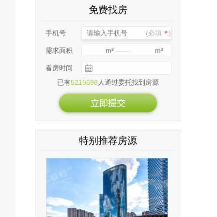
免费找房
手机号
(必填
＊
)
需求面积
m²
——
m²
看房时间
已有
5215698
人通过委托找到房源
特别推荐房源