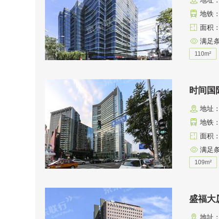
地址
地铁：
面积：1
满足
110m²
时间国
地址
地铁：
面积：1
满足
109m²
盛福大
地址