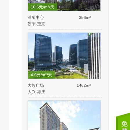
10.6元/m²/天
浦项中心
356m²
朝阳-望京
4.9元/m²/天
大族广场
1462m²
大兴-亦庄