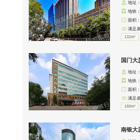
地址
地铁：
面积：1
满足
132m²
国门大
地址
地铁：
面积：1
满足
160m²
南银大