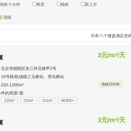
地铁十分钟
整层
独栋
新入市
清除
共有
35
个楼盘满足您
3元/m²/天
厦
：北京市朝阳区东三环北路甲2号
10号线/机场线三元桥站、亮马桥站
地铁10分钟
20-1200m²
条件的房源
9
套
220m²
220m²
221m²
MORE+
3元/m²/天
厦