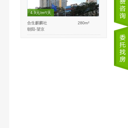
4.9元/m²/天
合生麒麟社
280m²
朝阳-望京