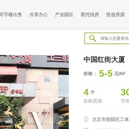
写字楼出售
共享办公
产业园区
委托找房
投放房源
中国红街大厦
5-5
价格：
元/m²
4
3
个
在租房源
可
北京市朝阳区工体