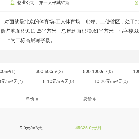
物业公司：第一太平戴维斯
，对面就是北京的体育场-工人体育场，毗邻、二使馆区，处于
面积9111.25平方米，总建筑面积70061平方米，写字楼3.
廊，上为三栋高层写字楼。
300m²
(1)
300-500m²
(2)
500-1000m²
(0)
10
8元/m²/天
(7)
8-10元/m²/天
(0)
10-20元/m²/天
(0)
单价
总价
5.0元/m²/天
45625.0
元/月